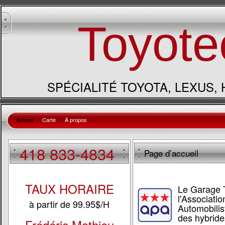
Toyote
SPÉCIALITÉ TOYOTA, LEXUS,
Accueil
Carte
À propos
418 833-4834
Page d’accueil
TAUX HORAIRE
Le Garage 
l'Associatio
à partir de 99.95$/H
Automobilist
des hybride
Frédéric Mathieu